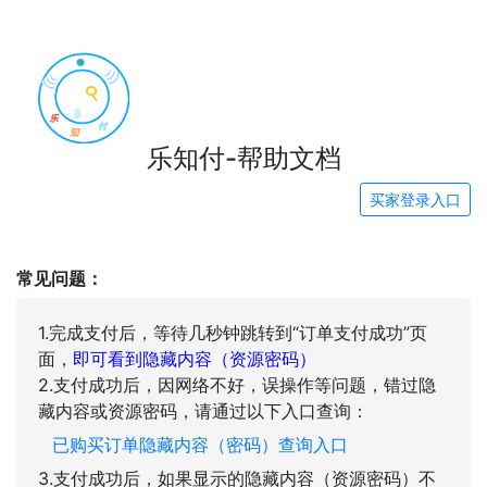
乐知付-帮助文档
买家登录入口
常见问题：
1.完成支付后，等待几秒钟跳转到“订单支付成功”页
面，
即可看到隐藏内容（资源密码）
2.支付成功后，因网络不好，误操作等问题，错过隐
藏内容或资源密码，请通过以下入口查询：
已购买订单隐藏内容（密码）查询入口
3.支付成功后，如果显示的隐藏内容（资源密码）不