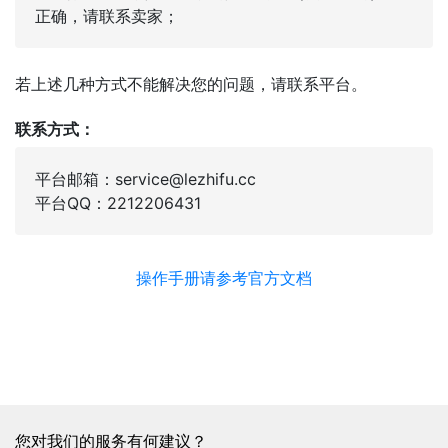
正确，请联系卖家；
若上述几种方式不能解决您的问题，请联系平台。
联系方式：
平台邮箱：service@lezhifu.cc
平台QQ：2212206431
操作手册请参考官方文档
您对我们的服务有何建议？